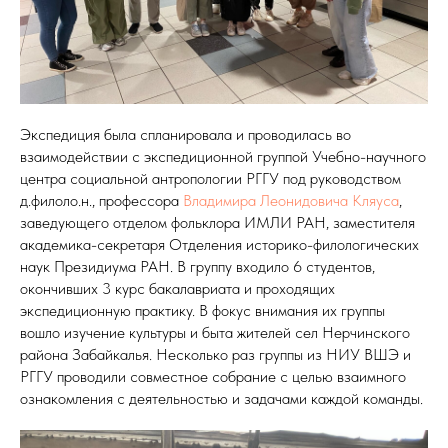
Экспедиция была спланировала и проводилась во
взаимодействии с экспедиционной группой Учебно-научного
центра социальной антропологии РГГУ под руководством
д.филоло.н., профессора
Владимира Леонидовича Кляуса
,
заведующего отделом фольклора ИМЛИ РАН, заместителя
академика-секретаря Отделения историко-филологических
наук Президиума РАН. В группу входило 6 студентов,
окончивших 3 курс бакалавриата и проходящих
экспедиционную практику. В фокус внимания их группы
вошло изучение культуры и быта жителей сел Нерчинского
района Забайкалья. Несколько раз группы из НИУ ВШЭ и
РГГУ проводили совместное собрание с целью взаимного
ознакомления с деятельностью и задачами каждой команды.