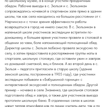
по школьному музею, а в конце угостили праздничным
обедом. Рабочие выезды в с. Зюльзя и с. Зюльзикан
сопровождались ночевкой в спортивном зале прямо в здании
школы, так как села находились на большом расстоянии от г.
Нерчинска и с точки зрения эффективности работы
возвращаться в город не имело смысла. В с. Зюльзикан в
маленькой школе участников экспедиции встретили по-
домашнему, и большее время участники провели в столовой в
общении за чаем, боле напоминающий полноценный обед.
Директор школы с. Зюльзя любезно провела экскурсию по
селу, а затем предоставила в распоряжение группы маты в
спортзале, школьную столовую, где оставили ужин и завтрак
из домашней сметаной, яиц и блинов. А во второй день в с.
Зюльзя – педагоги пригласили в старую школу (здание
земской школы, построенное в 1905 году), где участники
экспедиции побывали в «Бабушкиной горнице» с
интерактивной экскурсией и полноценным обедом. Другой
пример – ночевка в селе Знаменка, где школьная столовая
подготовила обед и завтра, а также для участников выезда
протопили школьную баню. В отдаленных селах в школах
царит теплая атмосфера как по линии учитель-дети, так и по