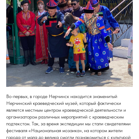
Во-первых, в городе Нерчинск находится знаменитый
Нерчинский краеведческий музей, который фактически
является местным центром краеведческой деятельности и
организатором различных мероприятий с краеведческим
подтекстом. Так, за время экспедиции мы стали свидетелями
фестиваля «Национальная мозаика», на котором жители
города от мала до велика смогли познакомиться с культурой