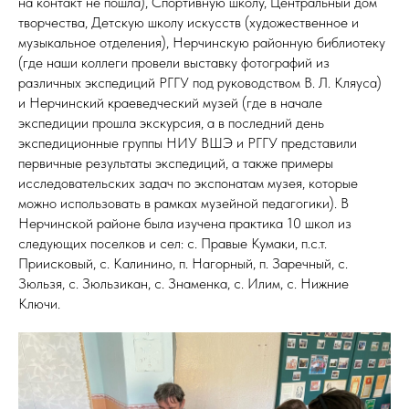
на контакт не пошла), Спортивную школу, Центральный дом
творчества, Детскую школу искусств (художественное и
музыкальное отделения), Нерчинскую районную библиотеку
(где наши коллеги провели выставку фотографий из
различных экспедиций РГГУ под руководством В. Л. Кляуса)
и Нерчинский краеведческий музей (где в начале
экспедиции прошла экскурсия, а в последний день
экспедиционные группы НИУ ВШЭ и РГГУ представили
первичные результаты экспедиций, а также примеры
исследовательских задач по экспонатам музея, которые
можно использовать в рамках музейной педагогики). В
Нерчинской районе была изучена практика 10 школ из
следующих поселков и сел: с. Правые Кумаки, п.с.т.
Приисковый, с. Калинино, п. Нагорный, п. Заречный, с.
Зюльзя, с. Зюльзикан, с. Знаменка, с. Илим, с. Нижние
Ключи.