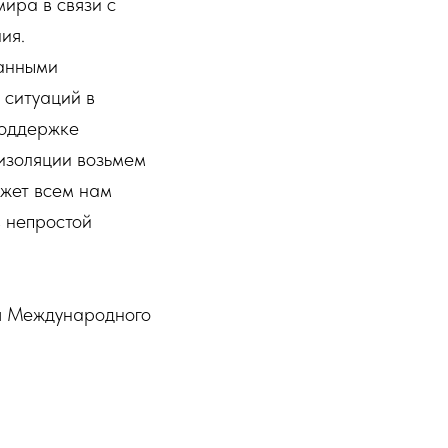
мира в связи с
ия.
анными
 ситуаций в
поддержке
оизоляции возьмем
ожет всем нам
 непростой
ля Международного