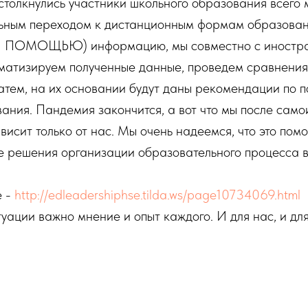
столкнулись участники школьного образования всего 
льным переходом к дистанционным формам образован
 ПОМОЩЬЮ) информацию, мы совместно с иностр
матизируем полученные данные, проведем сравнения
атем, на их основании будут даны рекомендации по 
ания. Пандемия закончится, а вот что мы после сам
ависит только от нас. Мы очень надеемся, что это пом
е решения организации образовательного процесса в
е -
http://edleadershiphse.tilda.ws/page10734069.html
уации важно мнение и опыт каждого. И для нас, и д