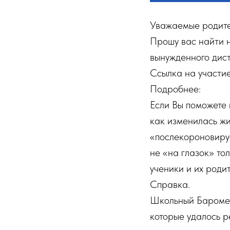
Уважаемые родител
Прошу вас найти 
вынужденного дист
Ссылка на участи
Подробнее:
Если Вы поможете 
как изменилась жиз
«послекороновирус
не «на глазок» то
ученики и их родит
Справка.
Школьный Баромет
которые удалось р