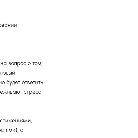
овании
на вопрос о том,
 новый
о будет ответить
ереживают стресс
остижениями,
стями), с