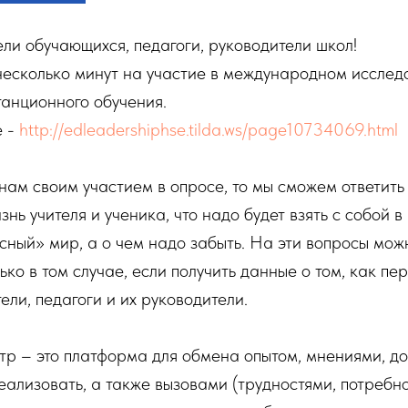
и обучающихся, педагоги, руководители школ!
несколько минут на участие в международном исслед
анционного обучения.
е -
http://edleadershiphse.tilda.ws/page10734069.html
нам своим участием в опросе, то мы сможем ответить 
нь учителя и ученика, что надо будет взять с собой в
ный» мир, а о чем надо забыть. На эти вопросы можн
лько в том случае, если получить данные о том, как п
ели, педагоги и их руководители.
р – это платформа для обмена опытом, мнениями, д
еализовать, а также вызовами (трудностями, потребно