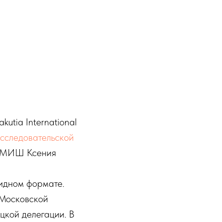
utia International
сследовательской
ор МИШ Ксения
ридном формате.
 Московской
цкой делегации. В