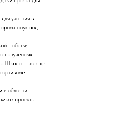
дный проект для
для участия в
тарных наук под
кой работы:
ка полученных
го Школа - это еще
спортивные
м в области
рамках проекта