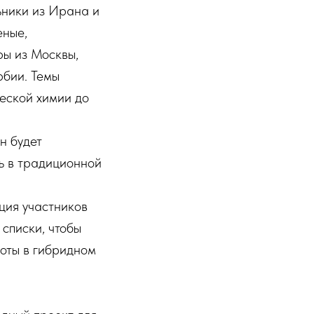
ьники из Ирана и
еные,
ры из Москвы,
рбии. Темы
еской химии до
н будет
ть в традиционной
ция участников
списки, чтобы
оты в гибридном