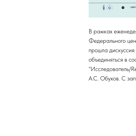
В рамках еженеде
Федерального цен
прошла дискуссия 
объединяться в со
"Исследователь/Re
А.С. Обухов. С за