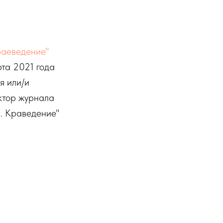
раеведение"
та 2021 года
я или/и
актор журнала
с. Краведение"