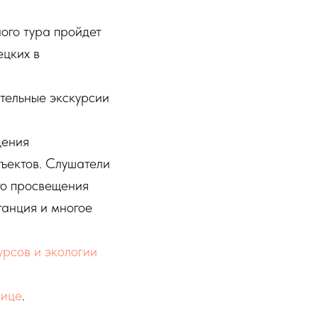
ного тура пройдет
ецких в
тельные экскурсии
дения
бъектов. Слушатели
ого просвещения
танция и многое
рсов и экологии
нице
.