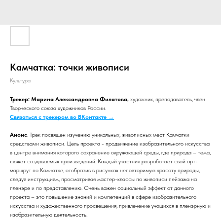
Камчатка: точки живописи
Культура
Трекер: Марина Александровна Филатова,
художник, преподаватель, член
Творческого союза художников России.
Связаться с трекером во ВКонтакте →
Анонс
. Трек посвящен изучению уникальных, живописных мест Камчатки
средствами живописи. Цель проекта - продвижение изобразительного искусства
в центре внимания которого сохранение окружающей среды, где природа – тема,
сюжет создаваемых произведений. Каждый участник разработает свой арт-
маршрут по Камчатке, отобразив в рисунках неповторимую красоту природы,
следуя инструкциям, просматривая мастер-классы по живописи пейзажа на
пленэре и по представлению. Очень важен социальный эффект от данного
проекта – это повышение знаний и компетенций в сфере изобразительного
искусства и художественного просвещения, привлечение учащихся в пленэрную и
изобразительную деятельность.